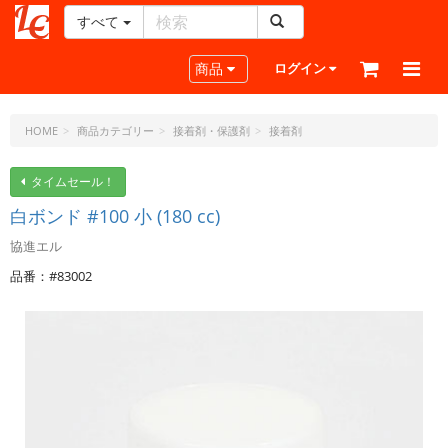
すべて
レ
ザ
Toggle navigation
商品
ログイン
ー
ク
ラ
HOME
商品カテゴリー
接着剤・保護剤
接着剤
フ
ト・
タイムセール！
ド
白ボンド #100 小 (180 cc)
ッ
ト・
協進エル
ジ
品番：#83002
ェ
ー
ピ
ー