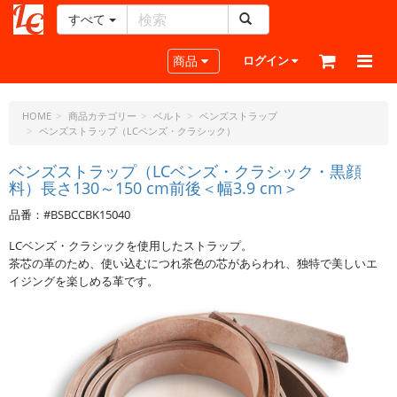
すべて
レ
ザ
Toggle navigation
商品
ログイン
ー
ク
ラ
HOME
商品カテゴリー
ベルト
ベンズストラップ
ベンズストラップ（LCベンズ・クラシック）
フ
ト・
ベンズストラップ（LCベンズ・クラシック・黒顔
ド
料）長さ130～150 cm前後＜幅3.9 cm＞
ッ
ト・
品番：#BSBCCBK15040
ジ
LCベンズ・クラシックを使用したストラップ。
ェ
茶芯の革のため、使い込むにつれ茶色の芯があらわれ、独特で美しいエ
ー
イジングを楽しめる革です。
ピ
ー