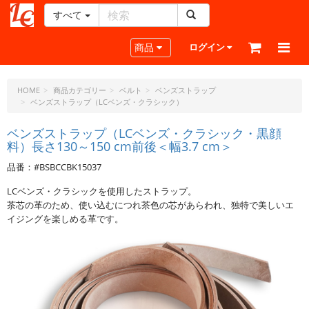
すべて
レ
ザ
Toggle navigation
商品
ログイン
ー
ク
ラ
HOME
商品カテゴリー
ベルト
ベンズストラップ
ベンズストラップ（LCベンズ・クラシック）
フ
ト・
ベンズストラップ（LCベンズ・クラシック・黒顔
ド
料）長さ130～150 cm前後＜幅3.7 cm＞
ッ
ト・
品番：#BSBCCBK15037
ジ
LCベンズ・クラシックを使用したストラップ。
ェ
茶芯の革のため、使い込むにつれ茶色の芯があらわれ、独特で美しいエ
ー
イジングを楽しめる革です。
ピ
ー