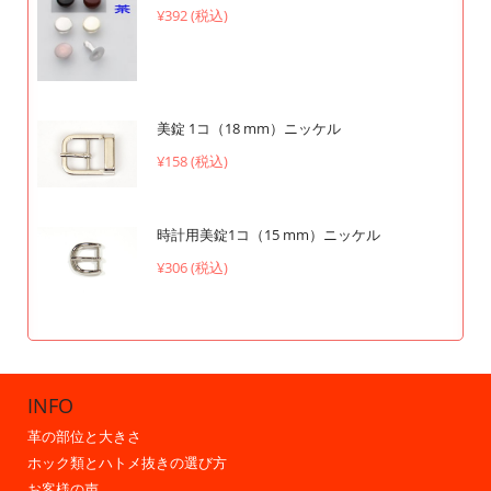
¥392 (税込)
美錠 1コ（18 mm）ニッケル
¥158 (税込)
時計用美錠1コ（15 mm）ニッケル
¥306 (税込)
INFO
革の部位と大きさ
ホック類とハトメ抜きの選び方
お客様の声