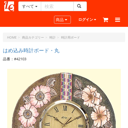
すべて
レ
ザ
Toggle navigation
商品
ログイン
ー
ク
ラ
HOME
商品カテゴリー
時計
時計用ボード
フ
ト・
はめ込み時計ボード・丸
ド
品番：#42103
ッ
ト・
ジ
ェ
ー
ピ
ー