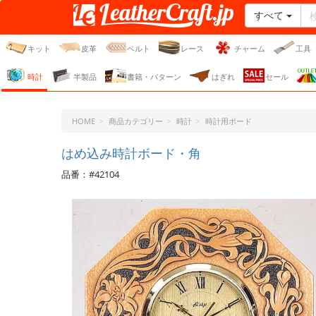
すべて
レザークラフト・ドット・
ジェーピー
キット
皮革
ベルト
レース
チャーム
工具
時計
半製品
書籍・パターン
はぎれ
セール
HOME
商品カテゴリー
時計
時計用ボード
はめ込み時計ボード・角
品番：#42104