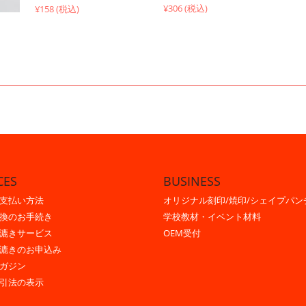
¥306 (税込)
¥158 (税込)
CES
BUSINESS
支払い方法
オリジナル刻印/焼印/シェイプパン
換のお手続き
学校教材・イベント材料
漉きサービス
OEM受付
漉きのお申込み
ガジン
引法の表示