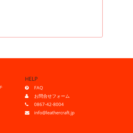
HELP
チ
FAQ
お問合せフォーム
0867-42-8004
info@leathercraft.jp