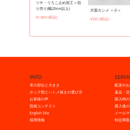
ツヤ・うろこ止め加工＞切
り売り(幅20cm以上)
片面カシメ ＜小＞
¥1,883 (税込)
¥392 (税込)
INFO
SERVI
革の部位と大きさ
配送やお
ホック類とハトメ抜きの選び方
返品・交
お客様の声
購入時の
投稿コンテスト
購入後の
English Site
メールマ
採用情報
特定商取