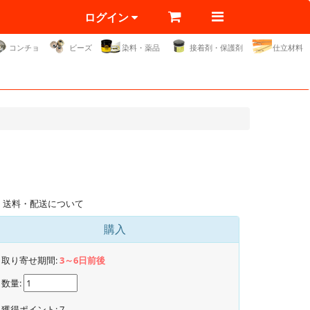
ログイン
コンチョ
ビーズ
染料・薬品
接着剤・保護剤
仕立材料
送料・配送について
購入
取り寄せ期間:
3～6日前後
数量:
獲得ポイント:
7