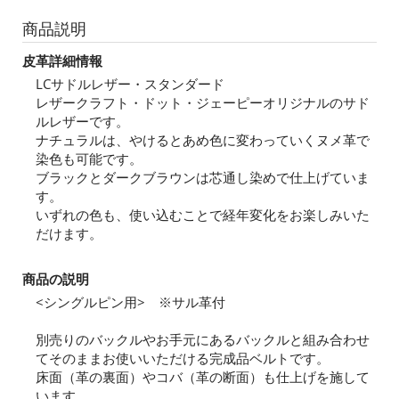
商品説明
皮革詳細情報
LCサドルレザー・スタンダード
レザークラフト・ドット・ジェーピーオリジナルのサド
ルレザーです。
ナチュラルは、やけるとあめ色に変わっていくヌメ革で
染色も可能です。
ブラックとダークブラウンは芯通し染めで仕上げていま
す。
いずれの色も、使い込むことで経年変化をお楽しみいた
だけます。
商品の説明
<シングルピン用> ※サル革付
別売りのバックルやお手元にあるバックルと組み合わせ
てそのままお使いいただける完成品ベルトです。
床面（革の裏面）やコバ（革の断面）も仕上げを施して
います。