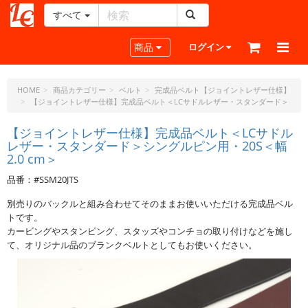
すべて
レ
ザ
Toggle navigation
商品
ログイン
ー
ク
ラ
HOME
商品カテゴリー
ベルト
完成品ベルト【ジョイントレザー仕様】
【ジョイントレザー仕様】完成品ベルト＜LCサドルレザー・スタンダード＞
フ
ト・
【ジョイントレザー仕様】完成品ベルト＜LCサドル
ド
レザー・スタンダード＞シングルピン用・20S＜幅
ッ
2.0 cm＞
ト・
ジ
品番：#SSM20JTS
ェ
別売りのバックルと組み合わせてそのままお使いいただける完成品ベル
ー
トです。
ピ
カービングやスタンピング、スタッズやコンチョの取り付けなどを施し
ー
て、オリジナル品のブランクベルトとしてもお使いください。