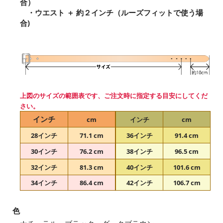
合）
・ウエスト ＋ 約２インチ（ルーズフィットで使う場
合)
上図のサイズの範囲表です、ご注文時に指定する目安にしてくだ
さい。
インチ
cm
インチ
cm
28インチ
71.1 cm
36インチ
91.4 cm
30インチ
76.2 cm
38インチ
96.5 cm
32インチ
81.3 cm
40インチ
101.6 cm
34インチ
86.4 cm
42インチ
106.7 cm
色