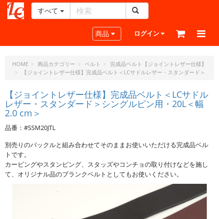
すべて
レ
ザ
Toggle navigation
商品
ログイン
ー
ク
ラ
HOME
商品カテゴリー
ベルト
完成品ベルト【ジョイントレザー仕様】
【ジョイントレザー仕様】完成品ベルト＜LCサドルレザー・スタンダード＞
フ
ト・
【ジョイントレザー仕様】完成品ベルト＜LCサドル
ド
レザー・スタンダード＞シングルピン用・20L＜幅
ッ
2.0 cm＞
ト・
ジ
品番：#SSM20JTL
ェ
別売りのバックルと組み合わせてそのままお使いいただける完成品ベル
ー
トです。
ピ
カービングやスタンピング、スタッズやコンチョの取り付けなどを施し
ー
て、オリジナル品のブランクベルトとしてもお使いください。