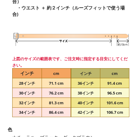
合）
・ウエスト ＋ 約２インチ（ルーズフィットで使う場
合)
上図のサイズの範囲表です、ご注文時に指定する目安にしてくだ
さい。
インチ
cm
インチ
cm
28インチ
71.1 cm
36インチ
91.4 cm
30インチ
76.2 cm
38インチ
96.5 cm
32インチ
81.3 cm
40インチ
101.6 cm
34インチ
86.4 cm
42インチ
106.7 cm
色