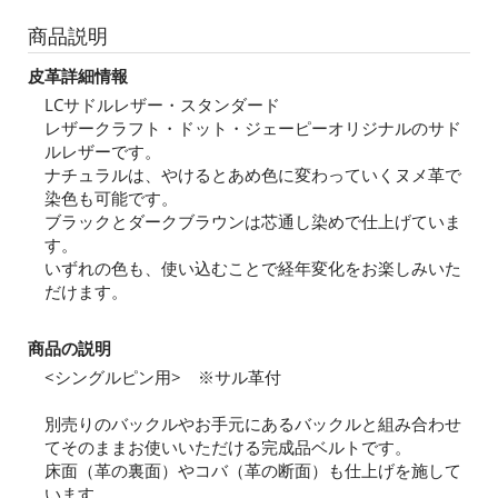
商品説明
皮革詳細情報
LCサドルレザー・スタンダード
レザークラフト・ドット・ジェーピーオリジナルのサド
ルレザーです。
ナチュラルは、やけるとあめ色に変わっていくヌメ革で
染色も可能です。
ブラックとダークブラウンは芯通し染めで仕上げていま
す。
いずれの色も、使い込むことで経年変化をお楽しみいた
だけます。
商品の説明
<シングルピン用> ※サル革付
別売りのバックルやお手元にあるバックルと組み合わせ
てそのままお使いいただける完成品ベルトです。
床面（革の裏面）やコバ（革の断面）も仕上げを施して
います。