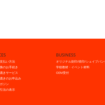
CES
BUSINESS
支払い方法
オリジナル刻印/焼印/シェイプパン
換のお手続き
学校教材・イベント材料
漉きサービス
OEM受付
漉きのお申込み
ガジン
引法の表示