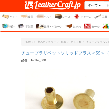
すべて
レザークラフト・ドット・
ジェーピー
キット
皮革
ベルト
レース
チャーム
工具
時計
半製品
書籍・パターン
はぎれ
セール
HOME
商品カテゴリー
金具
カシメ類
チューブラリベッ
チューブラリベットソリッドブラス＜SS＞（6 
品番：#lctbr_00B