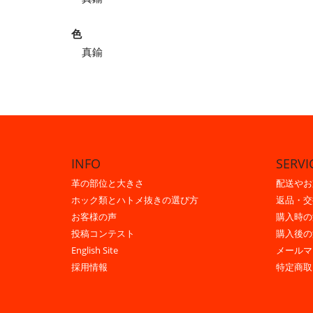
色
真鍮
INFO
SERVI
革の部位と大きさ
配送やお
ホック類とハトメ抜きの選び方
返品・交
お客様の声
購入時の
投稿コンテスト
購入後の
English Site
メールマ
採用情報
特定商取