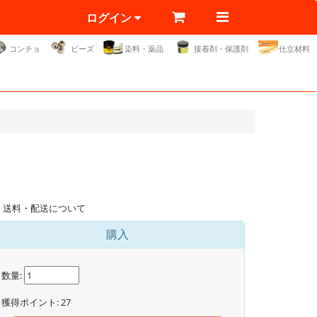
ログイン
コンチョ
ビーズ
染料・薬品
接着剤・保護剤
仕立材料
送料・配送について
購入
数量:
獲得ポイント:
27