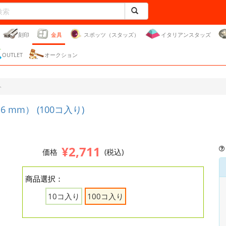
刻印
金具
スポッツ（スタッズ）
イタリアンスタッズ
OUTLET
オークション
ト
mm） (100コ入り)
¥2,711
価格
(税込)
商品選択：
10コ入り
100コ入り