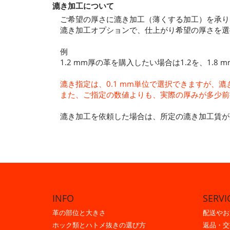
漉き加工について
ご希望の厚さに漉き加工（薄くする加工）を承り
漉き加工オプションで、仕上がり希望の厚さを選
例
1.2 mm厚の革を購入したい場合は1.2を、1.
漉き指定は、0.1 mm単位で選択できますが
また、ご指定の数値よりも、実際の厚みが多少前
漉き加工を依頼した場合は、所定の漉き加工賃が
INFO
SERVI
革の部位と大きさ
配送やお
ホック類とハトメ抜きの選び方
返品・交