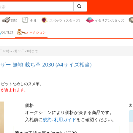
刻印
金具
スポッツ（スタッズ）
イタリアンスタッズ
OUTLET
オークション
18時～7月16日21時まで
ザー 無地 裁ち革 2030 (A4サイズ相当)
、ピットなめしのヌメ革。
けが含まれます。
価格
オークションにより価格が決まる商品です。
入札前に
規約
,
利用ガイド
をご確認ください。