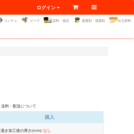
ログイン
コンチョ
ビーズ
染料・薬品
接着剤・保護剤
仕立材料
送料・配送について
購入
漉き加工後の厚さ(mm):
なし