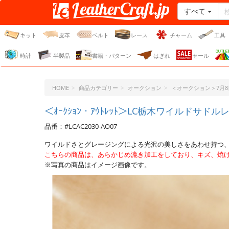
すべて
レザークラフト・ドット・
ジェーピー
キット
皮革
ベルト
レース
チャーム
工具
時計
半製品
書籍・パターン
はぎれ
セール
HOME
商品カテゴリー
オークション
＜オークション＞7月8日
＜ｵｰｸｼｮﾝ・ｱｳﾄﾚｯﾄ＞LC栃木ワイルドサドルレ
品番：#LCAC2030-AO07
ワイルドさとグレージングによる光沢の美しさをあわせ持つ
こちらの商品は、あらかじめ漉き加工をしており、キズ、焼
※写真の商品はイメージ画像です。