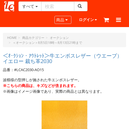
すべて
レ
ザ
Toggle navigation
商品
ログイン
ー
ク
ラ
HOME
商品カテゴリー
オークション
＜オークション＞8月5日18時～8月13日21時まで
フ
ト・
＜ｵｰｸｼｮﾝ・ｱｳﾄﾚｯﾄ＞牛エンボスレザー（ウエーブ）
ド
イエロー 裁ち革2030
ッ
ト・
品番：#LCAC2030-AO15
ジ
波模様の型押しが施された牛エンボスレザー。
ェ
※こちらの商品は、キズなどが含まれます。
ー
※画像はイメージ画像であり、実際の商品とは異なります。
ピ
ー