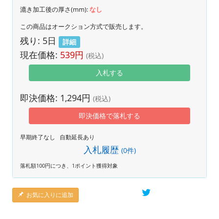
漉き加工後の厚さ(mm):
なし
この商品はオークション方式で販売します。
残り:
5日
詳細
現在価格:
539
円
(税込)
入札する
即決価格:
1,294
円
(税込)
即決価格で落札する
早期終了なし 自動延長あり
入札履歴
(
0
件)
落札額100円につき、1ポイント獲得対象
お気に入りに追加