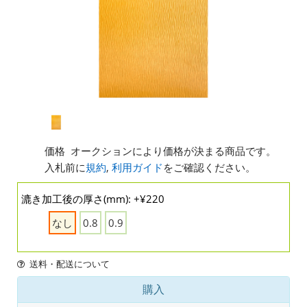
価格
オークションにより価格が決まる商品です。
入札前に
規約
,
利用ガイド
をご確認ください。
漉き加工後の厚さ(mm): +¥220
なし
0.8
0.9
送料・配送について
購入