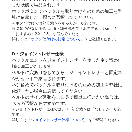
した状態で納品されます。
ホックボタンでバックルを取り付けるのための加工を弊
社に依頼したい場合に選択してください。
※ボタン付けでは部分漉きをする方が一般的です。
特に希望がない場合は、B・部分漉きで「おすすめ：9 cm」と
「おすすめ：2.0～2.5」を選んでください。
詳しくは
「ボタン取付けの指定について」
をご確認ください。
D・ジョイントレザー仕様
バックルエンドをジョイントレザーを使ったネジ留め仕
様に加工いたします。
ベルトに穴あけをしてから、ジョイントレザーと固定ネ
ジがセットで納品されます。
ネジ留めでバックルを取り付けるのための加工を弊社に
依頼したい場合に選択してください。
ベルトのサイズ調整をご自身で簡単に行いたい場合はこ
ちらの選択がおすすめです。
※ジョイントレザー仕様では、B・部分漉きは「なし」が一般的
です。
詳しくは
「ジョイントレザー仕様について」
をご確認ください。