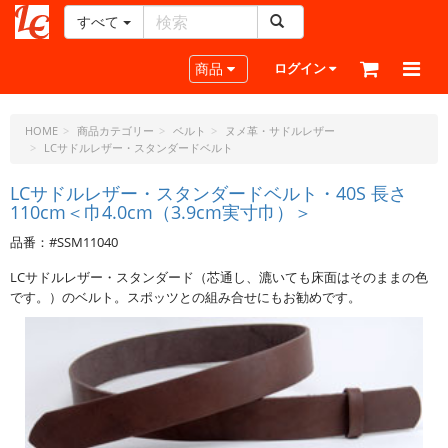
すべて
レ
ザ
Toggle navigation
商品
ログイン
ー
ク
ラ
HOME
商品カテゴリー
ベルト
ヌメ革・サドルレザー
LCサドルレザー・スタンダードベルト
フ
ト・
LCサドルレザー・スタンダードベルト・40S 長さ
ド
110cm＜巾4.0cm（3.9cm実寸巾）＞
ッ
ト・
品番：#SSM11040
ジ
LCサドルレザー・スタンダード（芯通し、漉いても床面はそのままの色
ェ
です。）のベルト。スポッツとの組み合せにもお勧めです。
ー
ピ
ー