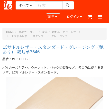
すべて
レ
ザ
Toggle navigation
商品
ログイン
ー
ク
ラ
HOME
商品カテゴリー
皮革
裁ち革（カットレザー）
LCサドルレザー・スタンダード・グレージング
フ
ト・
LCサドルレザー・スタンダード・グレージング（艶
ド
あり） 裁ち革3646
ッ
ト・
品番：#LCSDBBG-C
ジ
バイカーズギアや、ウォレット、バッグの製作など、多目的に使えるヌ
ェ
メ革、LCサドルレザー・スタンダード。
ー
ピ
ー