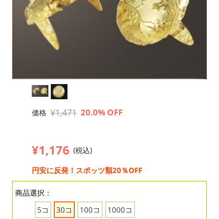
¥1,471
20.0% OFF
価格
¥1,176
(税込)
円安に反発！スポッツ類20％OFF
商品選択：
5コ
30コ
100コ
1000コ