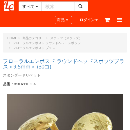
すべて
レ
ザ
Toggle navigation
商品
ログイン
ー
ク
ラ
HOME
商品カテゴリー
スポッツ（スタッズ）
フローラルエンボスド ラウンドヘッドスポッツ
フ
フローラルエンボスド ブラス
ト・
ド
フローラルエンボスド ラウンドヘッドスポッツブラ
ッ
ス＜9.5mm＞ (30コ)
ト・
ジ
スタンダードリベット
ェ
品番：#BFR1103EA
ー
ピ
ー