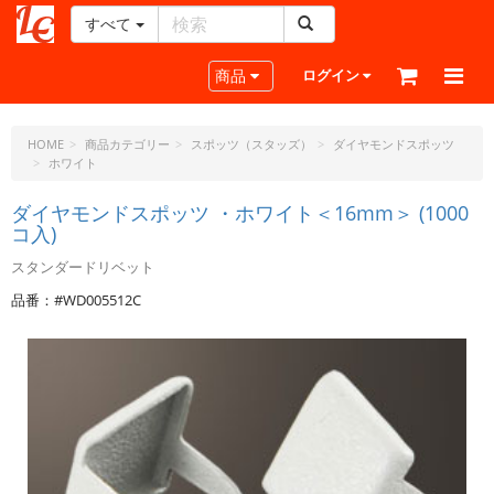
すべて
レ
ザ
Toggle navigation
商品
ログイン
ー
ク
ラ
HOME
商品カテゴリー
スポッツ（スタッズ）
ダイヤモンドスポッツ
ホワイト
フ
ト・
ダイヤモンドスポッツ ・ホワイト＜16mm＞ (1000
ド
コ入)
ッ
ト・
スタンダードリベット
ジ
品番：#WD005512C
ェ
ー
ピ
ー