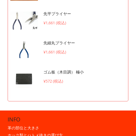
先平プライヤー
¥1,661 (税込)
先細丸プライヤー
¥1,661 (税込)
ゴム板（木目調） 極小
¥572 (税込)
INFO
革の部位と大きさ
ホック類とハトメ抜きの選び方