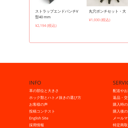
ストラップエンドパンチV
丸穴ポンチセット・大
型40 mm
¥1,930 (税込)
¥2,194 (税込)
INFO
SERVI
革の部位と大きさ
配送やお
ホック類とハトメ抜きの選び方
返品・交
お客様の声
購入時の
投稿コンテスト
購入後の
English Site
メールマ
採用情報
特定商取