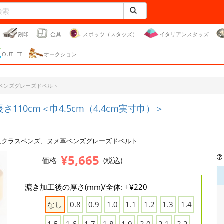
刻印
金具
スポッツ（スタッズ）
イタリアンスタッズ
OUTLET
オークション
Cベンズグレーズドベルト
110cm＜巾4.5cm（4.4cm実寸巾）＞
級クラスベンズ、ヌメ革ベンズグレーズドベルト
¥5,665
価格
(税込)
漉き加工後の厚さ(mm)/全体: +¥220
なし
0.8
0.9
1.0
1.1
1.2
1.3
1.4