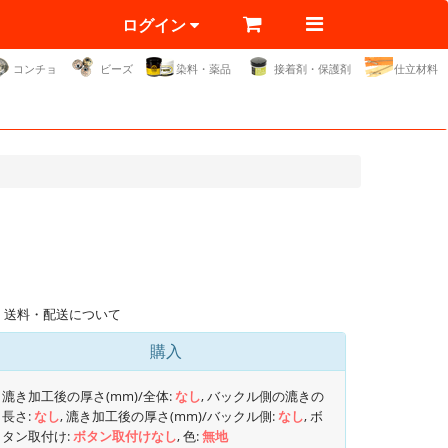
ログイン
コンチョ
ビーズ
染料・薬品
接着剤・保護剤
仕立材料
送料・配送について
購入
漉き加工後の厚さ(mm)/全体:
なし
, バックル側の漉きの
長さ:
なし
, 漉き加工後の厚さ(mm)/バックル側:
なし
, ボ
タン取付け:
ボタン取付けなし
, 色:
無地