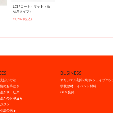
LCSPコート・マット（高
粘度タイプ）
¥1,287 (税込)
CES
BUSINESS
支払い方法
オリジナル刻印/焼印/シェイプパン
換のお手続き
学校教材・イベント材料
漉きサービス
OEM受付
漉きのお申込み
ガジン
引法の表示