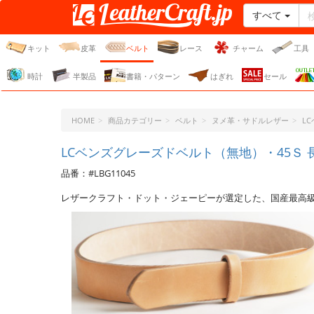
すべて
レザークラフト・ドット・
ジェーピー
キット
皮革
ベルト
レース
チャーム
工具
時計
半製品
書籍・パターン
はぎれ
セール
HOME
商品カテゴリー
ベルト
ヌメ革・サドルレザー
L
LCベンズグレーズドベルト（無地）・45Ｓ 長さ
品番：#LBG11045
レザークラフト・ドット・ジェーピーが選定した、国産最高