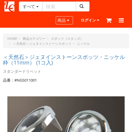
すべて
レ
ザ
Toggle navigation
商品
ログイン
ー
ク
ラ
HOME
商品カテゴリー
スポッツ（スタッズ）
＜天然石＞ジェヌインストーンスポッツ
ニッケル
フ
ト・
＜天然石＞ジェヌインストーンスポッツ・ニッケル
ド
枠（11mm） (1コ入)
ッ
ト・
スタンダードリベット
ジ
品番：#NGS011001
ェ
ー
ピ
ー