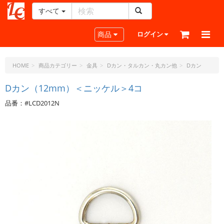
すべて
レ
ザ
Toggle navigation
商品
ログイン
ー
ク
ラ
HOME
商品カテゴリー
金具
Dカン・タルカン・丸カン他
Dカン
フ
ト・
Dカン（12mm）＜ニッケル＞4コ
ド
品番：#LCD2012N
ッ
ト・
ジ
ェ
ー
ピ
ー