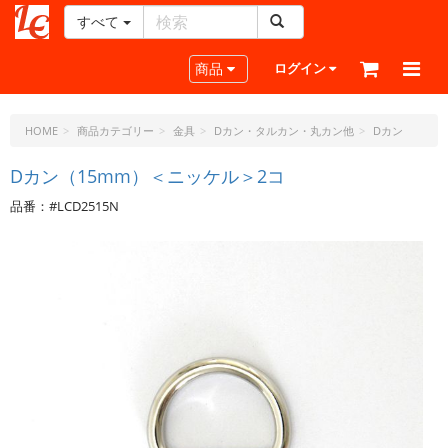
すべて
レ
ザ
Toggle navigation
商品
ログイン
ー
ク
ラ
HOME
商品カテゴリー
金具
Dカン・タルカン・丸カン他
Dカン
フ
ト・
Dカン（15mm）＜ニッケル＞2コ
ド
品番：#LCD2515N
ッ
ト・
ジ
ェ
ー
ピ
ー