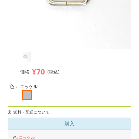
¥70
価格
(税込)
色：
ニッケル
送料・配送について
購入
色:
ニッケル