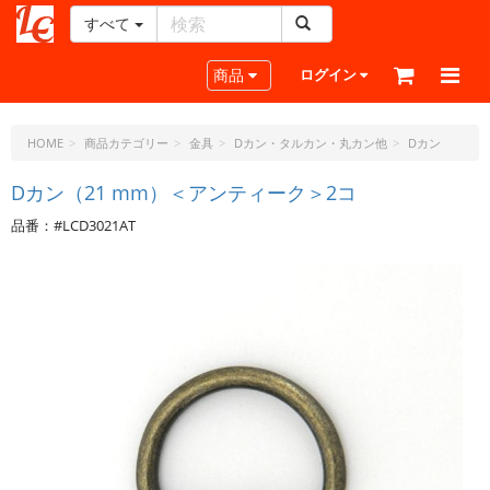
すべて
レ
ザ
Toggle navigation
商品
ログイン
ー
ク
ラ
HOME
商品カテゴリー
金具
Dカン・タルカン・丸カン他
Dカン
フ
ト・
Dカン（21 mm）＜アンティーク＞2コ
ド
品番：#LCD3021AT
ッ
ト・
ジ
ェ
ー
ピ
ー