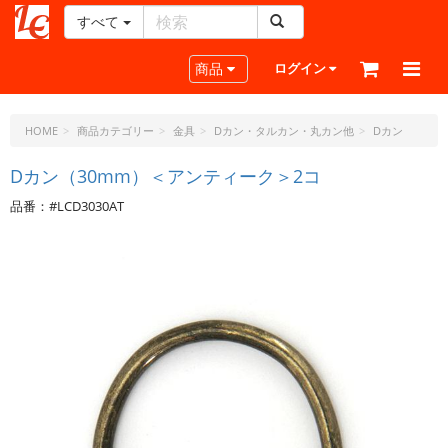
すべて
レ
ザ
Toggle navigation
商品
ログイン
ー
ク
ラ
HOME
商品カテゴリー
金具
Dカン・タルカン・丸カン他
Dカン
フ
ト・
Dカン（30mm）＜アンティーク＞2コ
ド
品番：#LCD3030AT
ッ
ト・
ジ
ェ
ー
ピ
ー