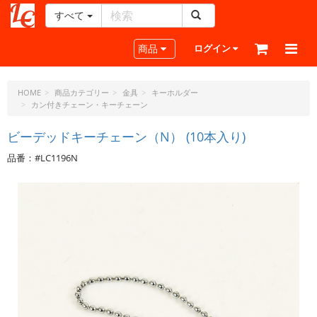
すべて
レ
ザ
Toggle navigation
商品
ログイン
ー
ク
ラ
HOME
商品カテゴリー
金具
キーホルダー
カン付きチェーン・キーチェーン
フ
ト・
ビーデッドキーチェーン（N） (10本入り)
ド
ッ
品番：#LC1196N
ト・
ジ
ェ
ー
ピ
ー