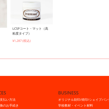
LCSPコート・マット（高
粘度タイプ）
¥1,287 (税込)
CES
BUSINESS
支払い方法
オリジナル刻印/焼印/シェイプパン
換のお手続き
学校教材・イベント材料