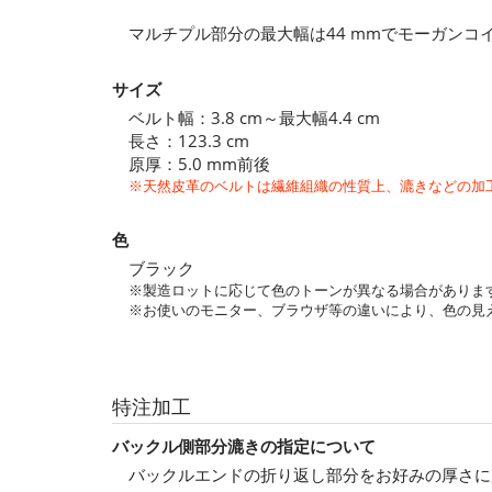
マルチプル部分の最大幅は44 mmでモーガン
サイズ
ベルト幅：3.8 cm～最大幅4.4 cm
長さ：123.3 cm
原厚：5.0 mm前後
※天然皮革のベルトは繊維組織の性質上、漉きなどの加
色
ブラック
※製造ロットに応じて色のトーンが異なる場合がありま
※お使いのモニター、ブラウザ等の違いにより、色の見
特注加工
バックル側部分漉きの指定について
バックルエンドの折り返し部分をお好みの厚さに