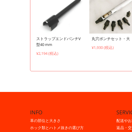
ストラップエンドパンチV
丸穴ポンチセット・大
型40 mm
¥1,930 (税込)
¥2,194 (税込)
INFO
SERVI
革の部位と大きさ
配送やお
ホック類とハトメ抜きの選び方
返品・交