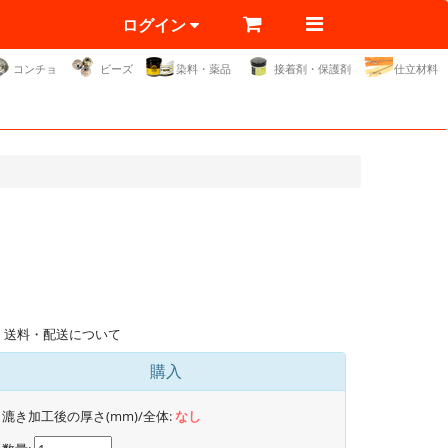
ログイン
コンチョ
ビーズ
染料・薬品
接着剤・保護剤
仕立材料
送料・配送について
購入
漉き加工後の厚さ(mm)/全体:
なし