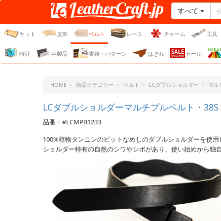
すべて
レザークラフト・ドット・
ジェーピー
キット
皮革
ベルト
レース
チャーム
工具
時計
半製品
書籍・パターン
はぎれ
セール
HOME
商品カテゴリー
ベルト
LCダブルショルダー
マル
LCダブルショルダーマルチプルベルト・38S ウ
品番：#LCMPB1233
100%植物タンニンのピットなめしのダブルショルダーを使用
ショルダー特有の自然のシワやシボがあり、使い始めから独