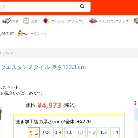
刻印
金具
スポッツ（スタッズ）
イタリアンスタッズ
OUTLET
オークション
チプルベルト
エスタンスタイル 長さ123.3 cm
したベルト。
自の風合いが楽しめます。
¥4,973
価格
(税込)
漉き加工後の厚さ(mm)/全体: +¥220
なし
0.8
0.9
1.0
1.1
1.2
1.3
1.4