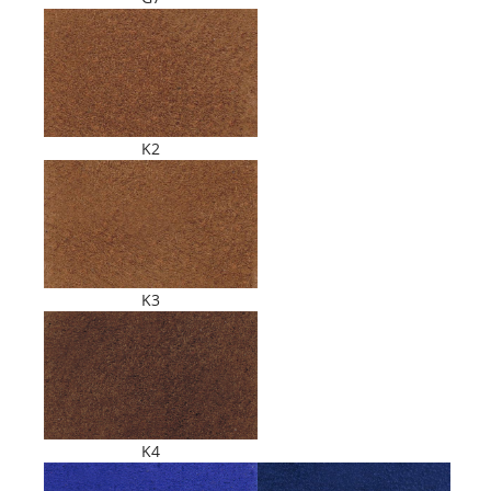
K2
K3
K4