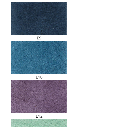
E9
E10
E12