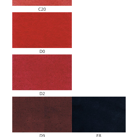
C20
D0
D2
E8
D9