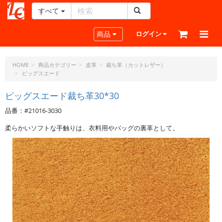
すべて
レ
ザ
Toggle navigation
商品
ログイン
ー
ク
ラ
HOME
商品カテゴリー
皮革
裁ち革（カットレザー）
ピッグスエード
フ
ト・
ピッグスエード裁ち革30*30
ド
ッ
品番：#21016-3030
ト・
ジ
柔らかいソフトな手触りは、衣料用やバッグの裏革として。
ェ
ー
ピ
ー