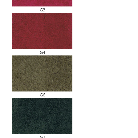
G3
G4
G6
G7