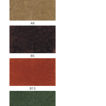
A8
B5
B13