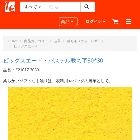
すべて
レ
ザ
Toggle navigation
商品
ログイン
ー
ク
ラ
HOME
商品カテゴリー
皮革
裁ち革（カットレザー）
ピッグスエード
フ
ト・
ピッグスエード・パステル裁ち革30*30
ド
ッ
品番：#21017-3030
ト・
ジ
柔らかいソフトな手触りは、衣料用やバッグの裏革として。
ェ
ー
ピ
ー