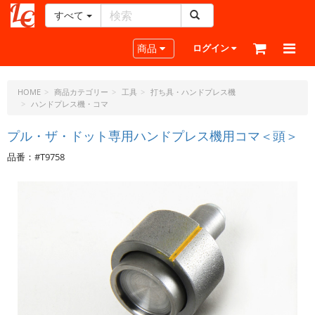
すべて
レ
ザ
Toggle navigation
商品
ログイン
ー
ク
ラ
HOME
商品カテゴリー
工具
打ち具・ハンドプレス機
ハンドプレス機・コマ
フ
ト・
プル・ザ・ドット専用ハンドプレス機用コマ＜頭＞
ド
ッ
品番：#T9758
ト・
ジ
ェ
ー
ピ
ー