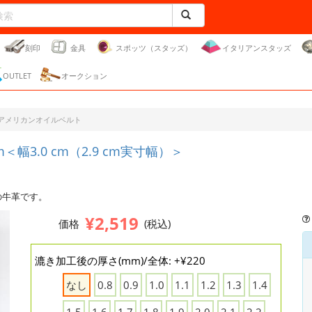
刻印
金具
スポッツ（スタッズ）
イタリアンスタッズ
OUTLET
オークション
Cアメリカンオイルベルト
＜幅3.0 cm（2.9 cm実寸幅）＞
の牛革です。
¥2,519
価格
(税込)
漉き加工後の厚さ(mm)/全体: +¥220
なし
0.8
0.9
1.0
1.1
1.2
1.3
1.4