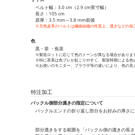
ベルト幅：3.0 cm（2.9 cm実寸幅）
長さ：105 cm
原厚：3.5 mm～3.8 mm前後
※天然皮革のベルトは繊維組織の性質上、漉きなどの加
色
黒・茶 ・焦茶
※製造ロットに応じて色のトーンが異なる場合がありま
※特に茶系は色ブレが起こりやすく、製造時期による色
※お使いのモニター、ブラウザ等の違いにより、色の見
特注加工
バックル側部分漉きの指定について
バックルエンドの折り返し部分をお好みの厚さに
部分漉きをする範囲を「バックル側の漉きの長さ