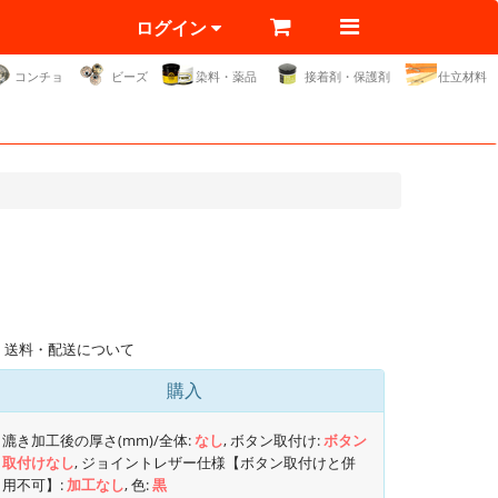
ログイン
コンチョ
ビーズ
染料・薬品
接着剤・保護剤
仕立材料
送料・配送について
購入
漉き加工後の厚さ(mm)/全体:
なし
, ボタン取付け:
ボタン
取付けなし
, ジョイントレザー仕様【ボタン取付けと併
用不可】:
加工なし
, 色:
黒