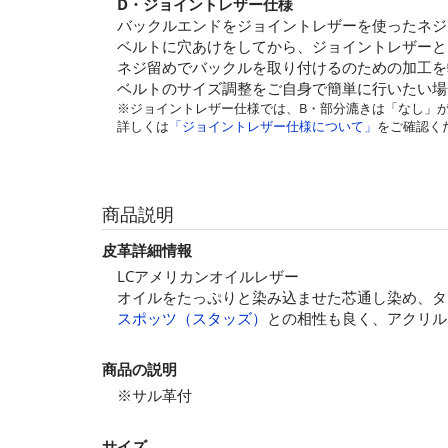
D・ジョイントレザー仕様
バックルエンドをジョイントレザーを使ったネジ
ベルトに穴あけをしてから、ジョイントレザーと
ネジ留めでバックルを取り付けるのための加工を
ベルトのサイズ調整をご自身で簡単に行いたい場
※ジョイントレザー仕様では、B・部分漉きは「なし」
詳しくは
「ジョイントレザー仕様について」
をご確認く
商品説明
皮革詳細情報
LCアメリカンオイルレザー
オイルをたっぷりと染み込ませた芯通し染め、タ
スポッツ（スタッズ）
との相性も良く、アクリル
商品の説明
※サル革付
サイズ