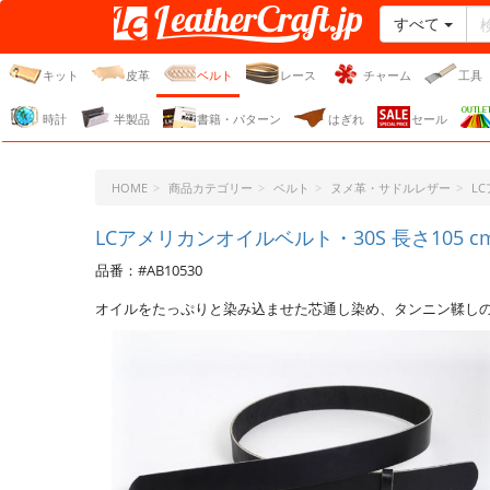
すべて
レザークラフト・ドット・
ジェーピー
キット
皮革
ベルト
レース
チャーム
工具
時計
半製品
書籍・パターン
はぎれ
セール
HOME
商品カテゴリー
ベルト
ヌメ革・サドルレザー
L
LCアメリカンオイルベルト・30S 長さ105 cm
品番：#AB10530
オイルをたっぷりと染み込ませた芯通し染め、タンニン鞣し