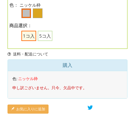
色：
ニッケル枠
商品選択：
1コ入
5コ入
送料・配送について
購入
色:
ニッケル枠
申し訳ございません。只今、欠品中です。
お気に入りに追加