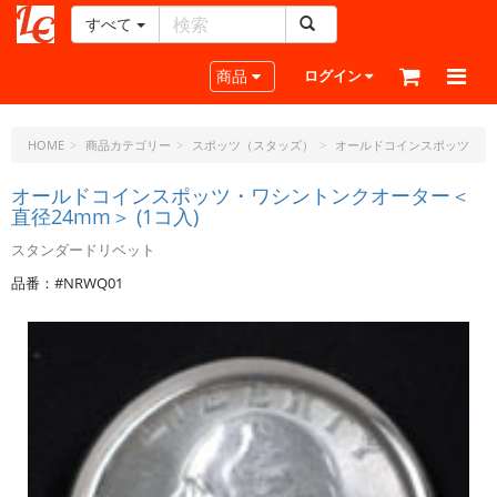
すべて
レ
ザ
Toggle navigation
商品
ログイン
ー
ク
ラ
HOME
商品カテゴリー
スポッツ（スタッズ）
オールドコインスポッツ
フ
ト・
オールドコインスポッツ・ワシントンクオーター＜
直径24mm＞ (1コ入)
ド
ッ
スタンダードリベット
ト・
品番：#NRWQ01
ジ
ェ
ー
ピ
ー