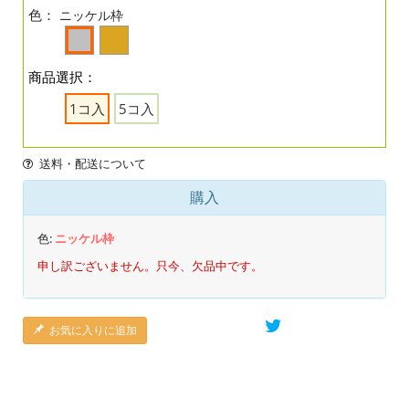
色：
ニッケル枠
商品選択：
1コ入
5コ入
送料・配送について
購入
色:
ニッケル枠
申し訳ございません。只今、欠品中です。
お気に入りに追加