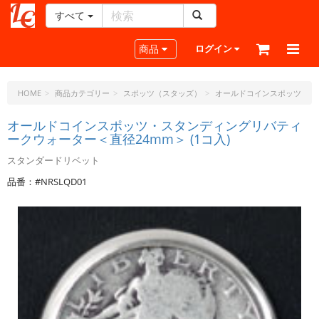
すべて
レ
ザ
Toggle navigation
商品
ログイン
ー
ク
ラ
HOME
商品カテゴリー
スポッツ（スタッズ）
オールドコインスポッツ
フ
ト・
オールドコインスポッツ・スタンディングリバティ
ークウォーター＜直径24mm＞ (1コ入)
ド
ッ
スタンダードリベット
ト・
品番：#NRSLQD01
ジ
ェ
ー
ピ
ー