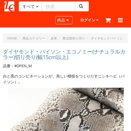
すべて
レ
ザ
Toggle navigation
商品
ログイン
ー
ク
ラ
HOME
商品カテゴリー
皮革
爬虫類切り売り
ダイヤモンドパイソン
フ
ト・
ダイヤモンド・パイソン・エコノミー(ナチュラルカ
ラー)切り売り(幅15cm以上)
ド
ッ
品番：#DPEN_M
ト・
ジ
白と黒のコンビネーションが、美しい模様をつくりだすニシキヘビ（パ
ェ
イソン）。
ー
ピ
ー