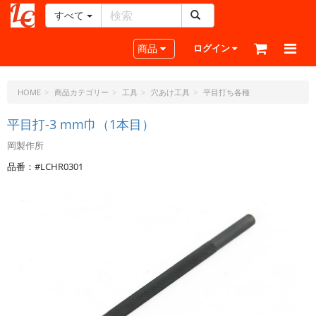
すべて
レ
ザ
Toggle navigation
商品
ログイン
ー
ク
ラ
HOME
商品カテゴリー
工具
穴あけ工具
平目打ち各種
フ
ト・
平目打-3 mm巾（1本目）
ド
岡製作所
ッ
ト・
品番：#LCHR0301
ジ
ェ
ー
ピ
ー