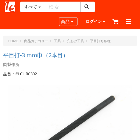
すべて
レ
ザ
Toggle navigation
商品
ログイン
ー
ク
ラ
HOME
商品カテゴリー
工具
穴あけ工具
平目打ち各種
フ
ト・
平目打-3 mm巾（2本目）
ド
岡製作所
ッ
ト・
品番：#LCHR0302
ジ
ェ
ー
ピ
ー