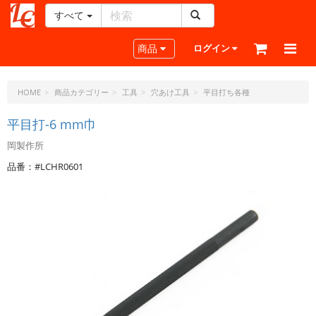
すべて
レ
ザ
Toggle navigation
商品
ログイン
ー
ク
ラ
HOME
商品カテゴリー
工具
穴あけ工具
平目打ち各種
フ
ト・
平目打-6 mm巾
ド
岡製作所
ッ
ト・
品番：#LCHR0601
ジ
ェ
ー
ピ
ー