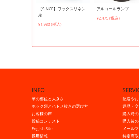
【SINCE】ワックスリネン
アルコールランプ
糸
¥2,475 (税込)
¥1,980 (税込)
INFO
SERVI
革の部位と大きさ
配送やお
ホック類とハトメ抜きの選び方
返品・交
お客様の声
購入時の
投稿コンテスト
購入後の
English Site
メールマ
採用情報
特定商取