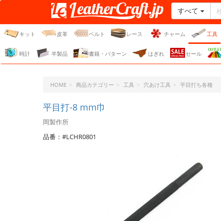
すべて
レザークラフト・ドット・
ジェーピー
キット
皮革
ベルト
レース
チャーム
工具
時計
半製品
書籍・パターン
はぎれ
セール
HOME
商品カテゴリー
工具
穴あけ工具
平目打ち各種
平目打-8 mm巾
岡製作所
品番：#LCHR0801