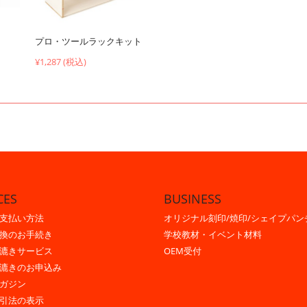
プロ・ツールラックキット
¥1,287 (税込)
CES
BUSINESS
支払い方法
オリジナル刻印/焼印/シェイプパン
換のお手続き
学校教材・イベント材料
漉きサービス
OEM受付
漉きのお申込み
ガジン
引法の表示