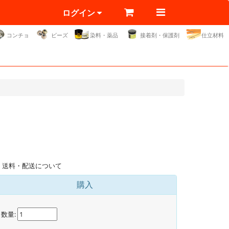
ログイン
コンチョ
ビーズ
染料・薬品
接着剤・保護剤
仕立材料
送料・配送について
購入
数量: