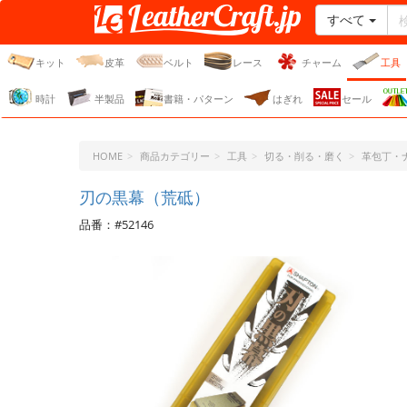
すべて
レザークラフト・ドット・
ジェーピー
キット
皮革
ベルト
レース
チャーム
工具
時計
半製品
書籍・パターン
はぎれ
セール
HOME
商品カテゴリー
工具
切る・削る・磨く
革包丁・
刃の黒幕（荒砥）
品番：#52146