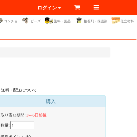
ログイン
コンチョ
ビーズ
染料・薬品
接着剤・保護剤
仕立材料
送料・配送について
購入
取り寄せ期間:
3～6日前後
数量:
獲得ポイント:
50