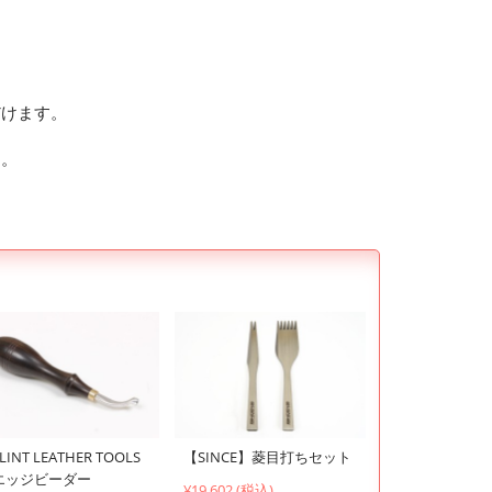
。
だけます。
す。
LINT LEATHER TOOLS
【SINCE】菱目打ちセット
エッジビーダー
¥19,602 (税込)