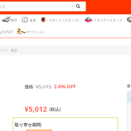
刻印
金具
スポッツ（スタッズ）
イタリアンスタッズ
OUTLET
オークション
ナイフ・砥石
¥5,115
2.0% OFF
価格
¥5,012
(税込)
取り寄せ期間: