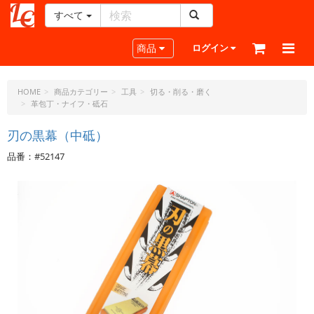
すべて
レ
ザ
Toggle navigation
商品
ログイン
ー
ク
ラ
HOME
商品カテゴリー
工具
切る・削る・磨く
革包丁・ナイフ・砥石
フ
ト・
刃の黒幕（中砥）
ド
ッ
品番：#52147
ト・
ジ
ェ
ー
ピ
ー