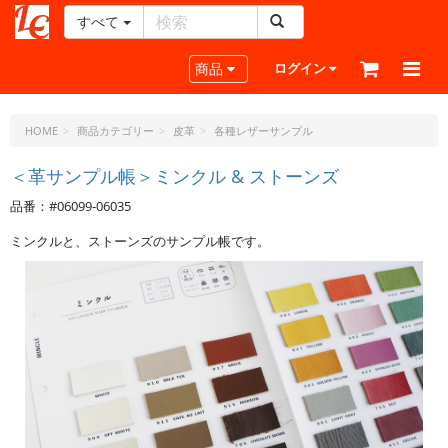
すべて
レ
ザ
Toggle navigation
商品
ログイン
ー
ク
ラ
HOME
商品カテゴリー
皮革
各種レザーサンプル
フ
ト・
＜革サンプル帳＞ミンクル & ストーンズ
ド
品番：#06099-06035
ッ
ト・
ミンクルと、ストーンズのサンプル帳です。
ジ
ェ
ー
ピ
ー