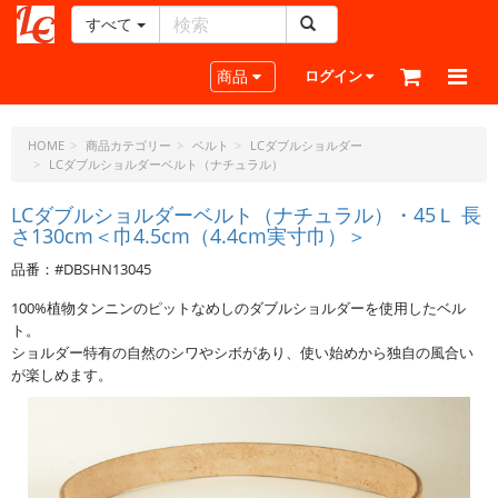
すべて
レ
ザ
Toggle navigation
商品
ログイン
ー
ク
ラ
HOME
商品カテゴリー
ベルト
LCダブルショルダー
LCダブルショルダーベルト（ナチュラル）
フ
ト・
LCダブルショルダーベルト（ナチュラル）・45Ｌ 長
ド
さ130cm＜巾4.5cm（4.4cm実寸巾）＞
ッ
ト・
品番：#DBSHN13045
ジ
100%植物タンニンのピットなめしのダブルショルダーを使用したベル
ェ
ト。
ー
ショルダー特有の自然のシワやシボがあり、使い始めから独自の風合い
ピ
が楽しめます。
ー