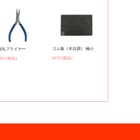
ゴム板（木目調） 極小
細丸プライヤー
¥572 (税込)
661 (税込)