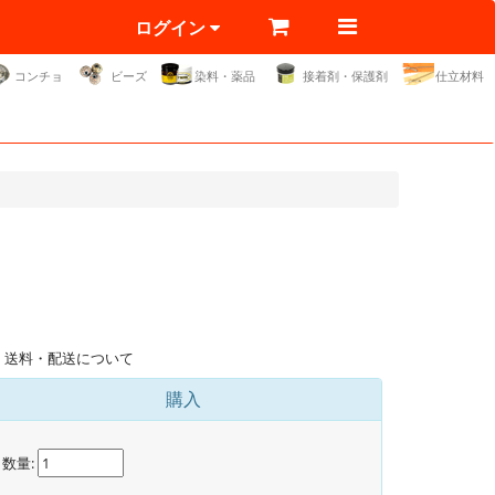
ログイン
コンチョ
ビーズ
染料・薬品
接着剤・保護剤
仕立材料
送料・配送について
購入
数量: