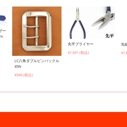
ザー
cm
先平プライヤー
先
¥1,661 (税込)
¥1,
LC八角ダブルピンバックル
45N
¥949 (税込)