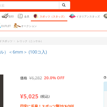
刻印
金具
スポッツ（スタッズ）
イタリアンスタッズ
OUTLET
オークション
ドスポッツ
レリック（ニッケル）
＜6mm＞ (100コ入)
¥6,282
20.0% OFF
価格
¥5,025
(税込)
円安に反発！スポッツ類20％OFF