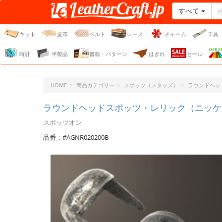
すべて
レザークラフト・ドット・
ジェーピー
キット
皮革
ベルト
レース
チャーム
工具
時計
半製品
書籍・パターン
はぎれ
セール
HOME
商品カテゴリー
スポッツ（スタッズ）
ラウンドヘッ
ラウンドヘッドスポッツ・レリック（ニッケル）
スポッツオン
品番：#AGNR020200B