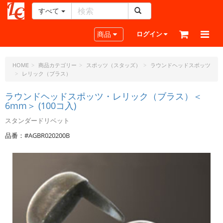
すべて
レ
ザ
Toggle navigation
商品
ログイン
ー
ク
ラ
HOME
商品カテゴリー
スポッツ（スタッズ）
ラウンドヘッドスポッツ
レリック（ブラス）
フ
ト・
ラウンドヘッドスポッツ・レリック（ブラス）＜
ド
6mm＞ (100コ入)
ッ
ト・
スタンダードリベット
ジ
品番：#AGBR020200B
ェ
ー
ピ
ー