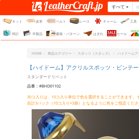
すべて
レザークラフト・ドット・
ジェーピー
キット
皮革
ベルト
レース
チャーム
工具
時計
半製品
書籍・パターン
はぎれ
セール
HOME
商品カテゴリー
スポッツ（スタッズ）
ハイドームア
【ハイドーム】アクリルスポッツ・ビンテージタ
スタンダードリベット
品番：#BHD01102
30コ入りは、10コ入り単位で色を選択することができます。
合計3パック（10コ入り×3袋）となるように色をご指定くだ