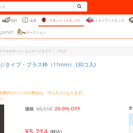
刻印
金具
スポッツ（スタッズ）
イタリアンスタッズ
OUTLET
オークション
クリルスポッツ・ビンテージタイプ
ブラス
イプ・ブラス枠（11mm） (30コ入)
 色選択の1パックの単位は、10コ入りとなります。
さい。
¥6,518
20.0% OFF
価格
¥5,214
(税込)