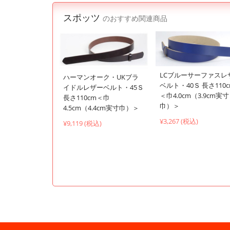
スポッツ
のおすすめ関連商品
LCブルーサーファスレ
ハーマンオーク・UKブラ
ベルト・40Ｓ 長さ110
イドルレザーベルト・45Ｓ
＜巾4.0cm（3.9cm実寸
長さ110cm＜巾
巾）＞
4.5cm（4.4cm実寸巾）＞
¥3,267 (税込)
¥9,119 (税込)