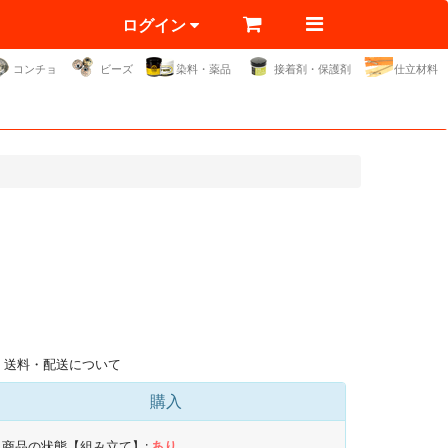
ログイン
コンチョ
ビーズ
染料・薬品
接着剤・保護剤
仕立材料
送料・配送について
購入
商品の状態【組み立て】:
あり