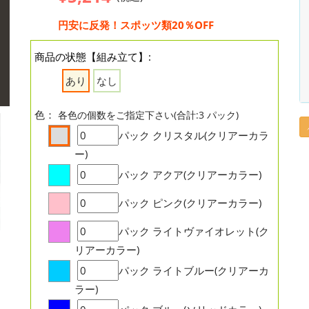
円安に反発！スポッツ類20％OFF
商品の状態【組み立て】:
あり
なし
色：
各色の個数をご指定下さい(合計:3 パック)
パック
クリスタル(クリアーカラ
ー)
パック
アクア(クリアーカラー)
パック
ピンク(クリアーカラー)
パック
ライトヴァイオレット(ク
リアーカラー)
パック
ライトブルー(クリアーカ
ラー)