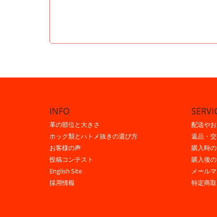
INFO
SERVI
革の部位と大きさ
配送やお
ホック類とハトメ抜きの選び方
返品・交
お客様の声
購入時の
投稿コンテスト
購入後の
English Site
メールマ
採用情報
特定商取