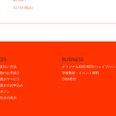
¥2,183 (税込)
CES
BUSINESS
支払い方法
オリジナル刻印/焼印/シェイプパン
換のお手続き
学校教材・イベント材料
漉きサービス
OEM受付
漉きのお申込み
ガジン
引法の表示