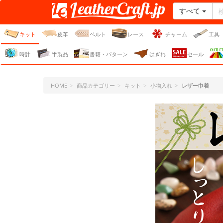
すべて
レザークラフト・ドット・
ジェーピー
キット
皮革
ベルト
レース
チャーム
工具
時計
半製品
書籍・パターン
はぎれ
セール
HOME
商品カテゴリー
キット
小物入れ
レザー巾着