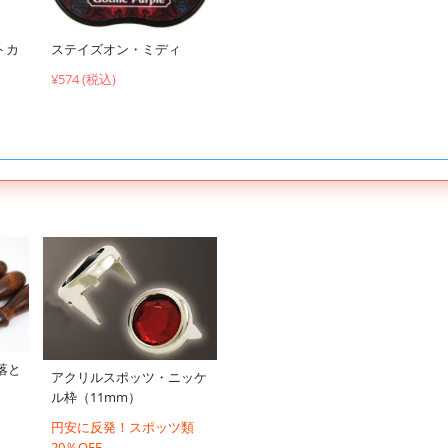
トカ
ステイズオン・ミディ
¥574 (税込)
落と
アクリルスポッツ・ニッケ
ル枠（11mm）
円安に反発！スポッツ類
20％OFF