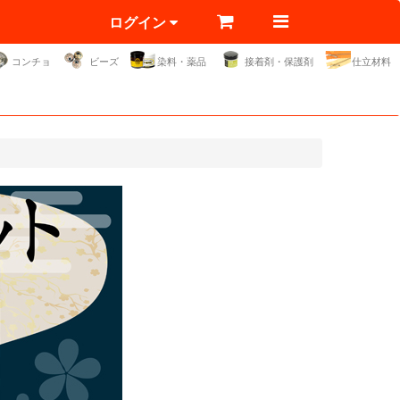
ログイン
コンチョ
ビーズ
染料・薬品
接着剤・保護剤
仕立材料