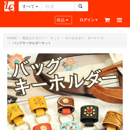
すべて
レ
ザ
Toggle navigation
商品
ログイン
ー
ク
ラ
HOME
商品カテゴリー
キット
キーホルダー、キーケース
バッグキーホルダーキット
フ
ト・
ド
ッ
ト・
ジ
ェ
ー
ピ
ー