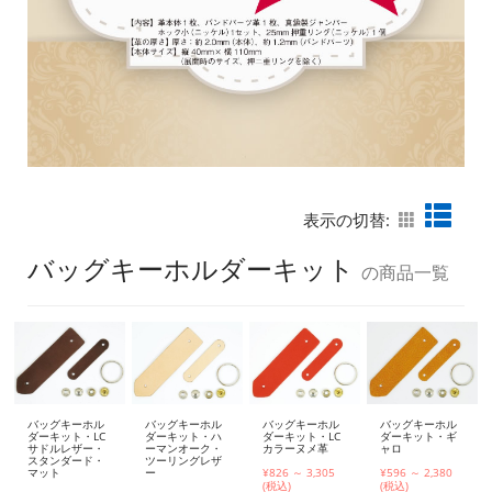
表示の切替:
バッグキーホルダーキット
の商品一覧
バッグキーホル
バッグキーホル
バッグキーホル
バッグキーホル
ダーキット・LC
ダーキット・ハ
ダーキット・LC
ダーキット・ギ
サドルレザー・
ーマンオーク・
カラーヌメ革
ャロ
スタンダード・
ツーリングレザ
マット
ー
¥826 ～ 3,305
¥596 ～ 2,380
(税込)
(税込)