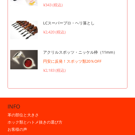
¥343 (税込)
LCスーパープロ・ヘリ落とし
¥2,420 (税込)
アクリルスポッツ・ニッケル枠（11mm）
円安に反発！スポッツ類20％OFF
¥2,183 (税込)
INFO
革の部位と大きさ
ホック類とハトメ抜きの選び方
お客様の声