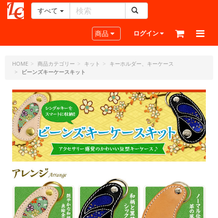
すべて
レ
ザ
Toggle navigation
商品
ログイン
ー
ク
ラ
HOME
商品カテゴリー
キット
キーホルダー、キーケース
ビーンズキーケースキット
フ
ト・
ド
ッ
ト・
ジ
ェ
ー
ピ
ー