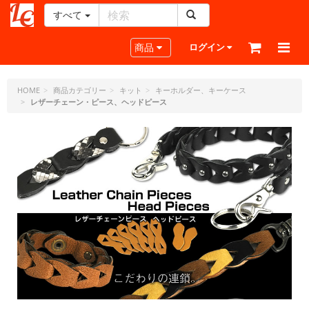
すべて
レ
ザ
Toggle navigation
商品
ログイン
ー
ク
ラ
HOME
商品カテゴリー
キット
キーホルダー、キーケース
レザーチェーン・ピース、ヘッドピース
フ
ト・
ド
ッ
ト・
ジ
ェ
ー
ピ
ー