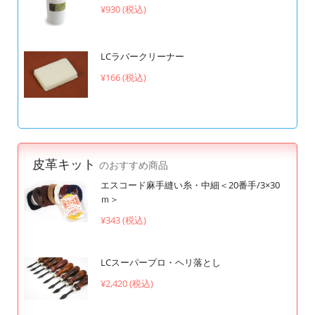
¥930 (税込)
LCラバークリーナー
¥166 (税込)
皮革キット
のおすすめ商品
エスコード麻手縫い糸・中細＜20番手/3×30
ｍ＞
¥343 (税込)
LCスーパープロ・ヘリ落とし
¥2,420 (税込)