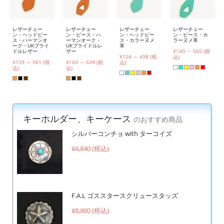
レザーチェー
レザーチェー
レザーチェー
レザーチェー
ン・ヘッドピー
ン・ピース・ハ
ン・ヘッドピー
ン・ピース・カ
ス・ハーマンオ
ーマンオーク・
ス・カラーヌメ
ラーヌメ革
ーク・UKブライ
UKブライドルレ
革
ドルレザー
ザー
¥140 ～ 565 (税
¥124 ～ 498 (税
込)
¥139 ～ 561 (税
¥160 ～ 639 (税
込)
込)
込)
キーホルダー、キーケース
のおすすめ商品
シルバーコンチョ with ターコイズ
¥4,840 (税込)
F.A.L ゴススタースクリュースタッズ
¥8,800 (税込)