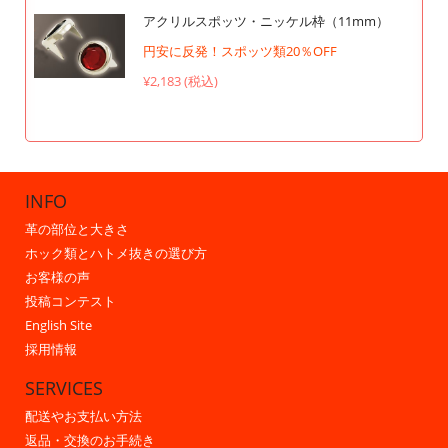
アクリルスポッツ・ニッケル枠（11mm）
円安に反発！スポッツ類20％OFF
¥2,183 (税込)
INFO
革の部位と大きさ
ホック類とハトメ抜きの選び方
お客様の声
投稿コンテスト
English Site
採用情報
SERVICES
配送やお支払い方法
返品・交換のお手続き