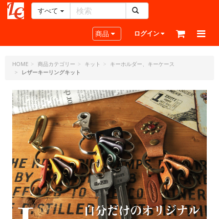
すべて
レ
ザ
Toggle navigation
商品
ログイン
ー
ク
ラ
HOME
商品カテゴリー
キット
キーホルダー、キーケース
レザーキーリングキット
フ
ト・
ド
ッ
ト・
ジ
ェ
ー
ピ
ー