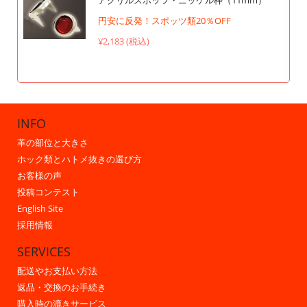
円安に反発！スポッツ類20％OFF
¥2,183 (税込)
INFO
革の部位と大きさ
ホック類とハトメ抜きの選び方
お客様の声
投稿コンテスト
English Site
採用情報
SERVICES
配送やお支払い方法
返品・交換のお手続き
購入時の漉きサービス