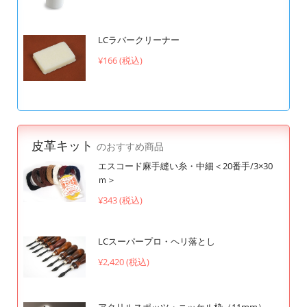
LCラバークリーナー
¥166 (税込)
皮革キット
のおすすめ商品
エスコード麻手縫い糸・中細＜20番手/3×30
ｍ＞
¥343 (税込)
LCスーパープロ・ヘリ落とし
¥2,420 (税込)
アクリルスポッツ・ニッケル枠（11mm）