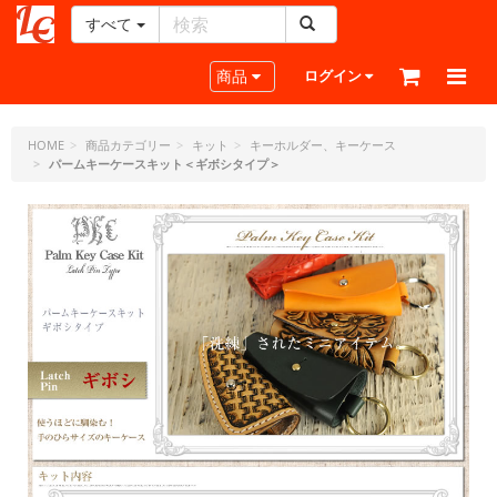
すべて
レ
ザ
Toggle navigation
商品
ログイン
ー
ク
ラ
HOME
商品カテゴリー
キット
キーホルダー、キーケース
パームキーケースキット＜ギボシタイプ＞
フ
ト・
ド
ッ
ト・
ジ
ェ
ー
ピ
ー