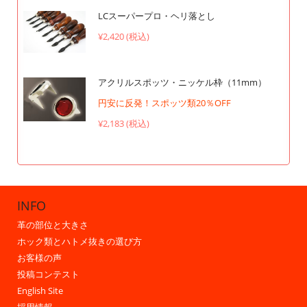
LCスーパープロ・ヘリ落とし
¥2,420 (税込)
アクリルスポッツ・ニッケル枠（11mm）
円安に反発！スポッツ類20％OFF
¥2,183 (税込)
INFO
革の部位と大きさ
ホック類とハトメ抜きの選び方
お客様の声
投稿コンテスト
English Site