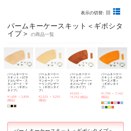
表示の切替:
パームキーケースキット＜ギボシタ
イプ＞
の商品一覧
パームキーケー
パームキーケー
パームキーケー
パームキーケー
スキット＜LCサ
スキット＜ハー
スキット・ハー
スキット＜LCカ
ドルレザー・ス
マンオーク・ツ
マンオーク<ハー
ラーヌメ革＞
タンダード・マ
ーリングレザー
ネス>レザー（ギ
（ギボシタイ
ット＞（ギボシ
＞（ギボシタイ
ボシタイプ）
プ）
タイプ）
プ）
¥3,935 ～
¥1,790 ～ 7,163
¥1,458 ～ 5,836
¥2,323 ～ 9,292
15,752 (税込)
(税込)
(税込)
(税込)
パームキーケースキット＜ギボシタイプ＞