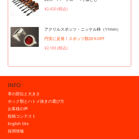
¥2,420 (税込)
アクリルスポッツ・ニッケル枠（11mm）
円安に反発！スポッツ類20％OFF
¥2,183 (税込)
INFO
革の部位と大きさ
ホック類とハトメ抜きの選び方
お客様の声
投稿コンテスト
English Site
採用情報