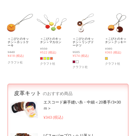
＜こびとのキッ
＜こびとのキッ
＜こびとのキッ
＜こびとのキッ
チン＞ホットケ
チン＞マカロン
チン＞リングド
チン＞クッキー
ーキ
ーナツ
¥550
¥385
¥440
¥605
¥
522 (税込)
¥
365 (税込)
¥
418 (税込)
¥
574 (税込)
クラフト社
クラフト社
クラフト社
クラフト社
皮革キット
のおすすめ商品
エスコード麻手縫い糸・中細＜20番手/3×30
ｍ＞
¥343 (税込)
LCスーパープロ・ヘリ落とし