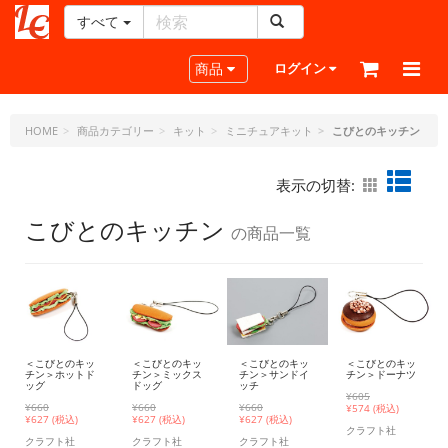
すべて
レ
ザ
Toggle navigation
商品
ログイン
ー
ク
ラ
HOME
商品カテゴリー
キット
ミニチュアキット
こびとのキッチン
フ
ト・
表示の切替:
ド
ッ
こびとのキッチン
の商品一覧
ト・
ジ
ェ
ー
ピ
ー
＜こびとのキッ
＜こびとのキッ
＜こびとのキッ
＜こびとのキッ
チン＞ホットド
チン＞ミックス
チン＞サンドイ
チン＞ドーナツ
ッグ
ドッグ
ッチ
¥605
¥660
¥660
¥660
¥
574 (税込)
¥
627 (税込)
¥
627 (税込)
¥
627 (税込)
クラフト社
クラフト社
クラフト社
クラフト社