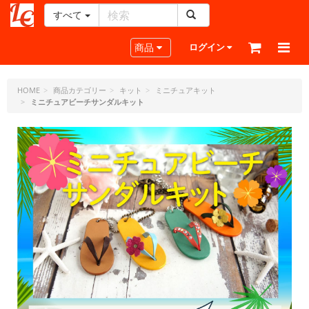
すべて
レ
ザ
Toggle navigation
商品
ログイン
ー
ク
ラ
HOME
商品カテゴリー
キット
ミニチュアキット
ミニチュアビーチサンダルキット
フ
ト・
ド
ッ
ト・
ジ
ェ
ー
ピ
ー