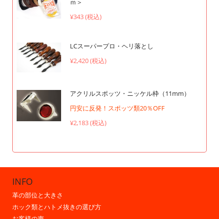
ｍ＞
¥343 (税込)
LCスーパープロ・ヘリ落とし
¥2,420 (税込)
アクリルスポッツ・ニッケル枠（11mm）
円安に反発！スポッツ類20％OFF
¥2,183 (税込)
INFO
革の部位と大きさ
ホック類とハトメ抜きの選び方
お客様の声