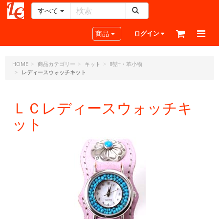
すべて
レ
ザ
Toggle navigation
商品
ログイン
ー
ク
ラ
HOME
商品カテゴリー
キット
時計・革小物
レディースウォッチキット
フ
ト・
ド
ＬＣレディースウォッチキ
ッ
ト・
ット
ジ
ェ
ー
ピ
ー