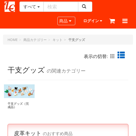
すべて
レ
ザ
Toggle navigation
商品
ログイン
ー
ク
ラ
HOME
商品カテゴリー
キット
干支グッズ
フ
ト・
表示の切替:
ド
ッ
干支グッズ
の関連カテゴリー
ト・
ジ
ェ
ー
ピ
ー
干支グッズ（完
成品）
皮革キット
のおすすめ商品