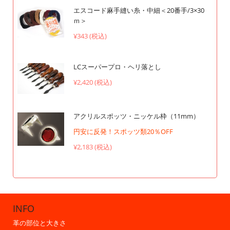
エスコード麻手縫い糸・中細＜20番手/3×30
ｍ＞
¥343 (税込)
LCスーパープロ・ヘリ落とし
¥2,420 (税込)
アクリルスポッツ・ニッケル枠（11mm）
円安に反発！スポッツ類20％OFF
¥2,183 (税込)
INFO
革の部位と大きさ